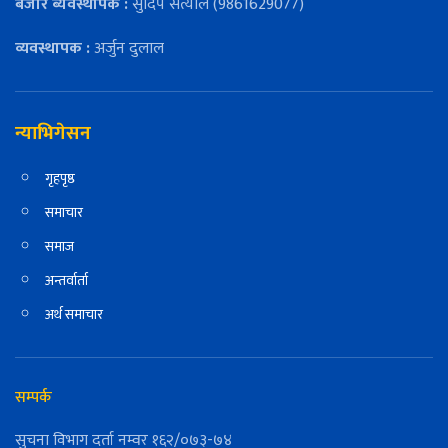
बजार ब्यवस्थापक :
सुदिप सत्याल (9861629077)
व्यवस्थापक :
अर्जुन दुलाल
न्याभिगेसन
गृहपृष्ठ
समाचार
समाज
अन्तर्वार्ता
अर्थ समाचार
सम्पर्क
सुचना विभाग दर्ता नम्वर १६२/०७३-७४