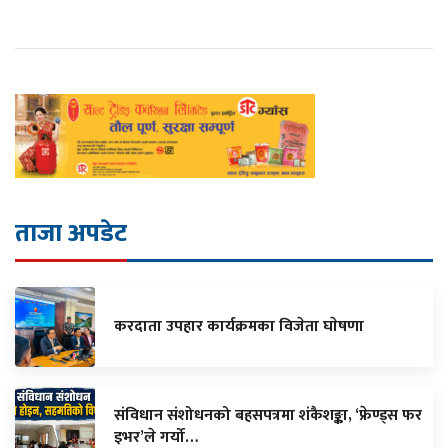
ताजा अपडेट
करदाता उपहार कार्यक्रमका विजेता घाेषणा
संविधान संशोधनको बहसपत्रमा शंकैशङ्का, ‘फ्रेण्ड्स फर
इभर’ले गर्यो…