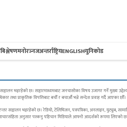
य
बिश्लेषण
मनोरञ्नज
अन्तर्राष्ट्रिय
ENGLISH
युनिकोड
एर सञ्चालन भइरहेको छ। सञ्चारमाध्यमबाट जनचासोका विषय उजागर गर्ने मुख्य उद्
र तथा प्राकृतिक विपत्तिबाट बचौँ र बचाऔँ भन्ने सन्देश प्रवाह गर्दै आएका छौँ।
र सञ्चालन भइरहेको छ। रेडियो, टेलिभिजन, पत्रपत्रिका, अनलाइन, युट्युब, सा
रकार आचारसंहिता अनुसार पस्कनु पहिचान मिडियाले आफ्नो आदर्शको रूपमा लिएको छ