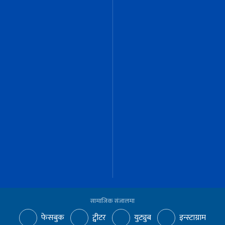
सामाजिक संजालमा
फेसबुक
ट्वीटर
युट्युब
इन्स्टाग्राम