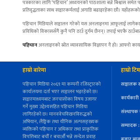
पत्रकारका लागि ‘पहिचान’ अध्ययनको पाठशाला बन्ने बिश्वास समेत प
प्रतिवृद्धताका साथ सञ्चारकर्मलाई अगाडि बढाइरहेका छौ। यहाँहरूक
पहिचान मिडियाले सञ्चालन गरेको यस अनलाइनमा आफूलाई लागेका कुर
प्रविधिको विकाससँगै कुनै पनि ठाउँ दुर्गम छैनन्। तपाई भएकै ठाउँ
पहिचान
अनलाइनको स्रोत व्यावसायिक विज्ञापन नै हो। आफ्नो कार्याल
हाम्रो बारेमा
हाम्रो टिम
पहिचान मिडिया २०६९ मा कम्पनी रजिस्ट्रारको
सञ्चालक स
कार्यालयमा दर्ता भएर सञ्चालन भइरहेको छ।
कार्यकारी
सञ्चारमाध्यमबाट जनचासोका विषय उजागर
गर्ने मुख्य उद्देश्यसहित पहिचान मिडिया
संस्थापक 
लागिरहेको छ। मानववेचविखनविरुद्धको
अभियान, लैङ्गिक तथा यौनिक अल्पसङ्ख्यक
सम्पादक 
व्यक्तिको पहिचान र अधिकार तथा प्राकृतिक
विपत्तिबाट बचौँ र बचाऔँ भन्ने सन्देश प्रवाह
बजार ब्यव