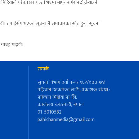
मिडियाले गरेको छ। गल्ती भएमा माफ मागेर नदोहोर्‍याउने
ौ। तपाईँसँग भएका सूचना नै समाचारका स्रोत हुन्। सूचना
आग्रह गर्दछौ।
सम्पर्क
सुचना विभाग दर्ता नम्वर १६२/०७३-७४
पहिचान डटकमका लागि, प्रकाशक संस्था :
पहिचान मिडिया प्रा. लि.
कार्यालयः काठमाडौं, नेपाल
01-5010582
pahichanmedia@gmail.com