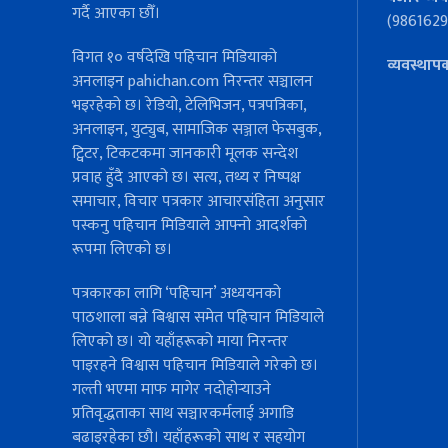
गर्दै आएका छौँ।
(9861629
विगत १० वर्षदेखि पहिचान मिडियाको
व्यवस्थाप
अनलाइन pahichan.com निरन्तर सञ्चालन
भइरहेको छ। रेडियो, टेलिभिजन, पत्रपत्रिका,
अनलाइन, युट्युब, सामाजिक सञ्जाल फेसबुक,
ट्विटर, टिकटकमा जानकारी मूलक सन्देश
प्रवाह हुँदै आएको छ। सत्य, तथ्य र निष्पक्ष
समाचार, विचार पत्रकार आचारसंहिता अनुसार
पस्कनु पहिचान मिडियाले आफ्नो आदर्शको
रूपमा लिएको छ।
पत्रकारका लागि ‘पहिचान’ अध्ययनको
पाठशाला बन्ने बिश्वास समेत पहिचान मिडियाले
लिएको छ। यो यहाँहरूको माया निरन्तर
पाइरहने विश्वास पहिचान मिडियाले गरेको छ।
गल्ती भएमा माफ मागेर नदोहोर्‍याउने
प्रतिवृद्धताका साथ सञ्चारकर्मलाई अगाडि
बढाइरहेका छौ। यहाँहरूको साथ र सहयोग