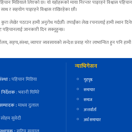
हिचान मिडियाले लिएको छ। यो यहाँहरूको माया निरन्तर पाइरहने विश्वास पहिचान 
ो साथ र सहयोग पाइरहने विश्वास राखिरहेका छौ।
ा लेखेर पठाउन हामी अनुरोध गर्दछौँ। तपाईँका लेख रचनालाई हामी स्थान दिनेछ
बाट पहिचानलाई जानकारी दिन सक्नुहुन्छ।
य, सङ्घ,संस्था, व्यापार व्यवसायको सन्देश प्रवाह गरेर लाभान्वित हुन पनि हामी 
न्याभिगेसन
ंस्था :
पहिचान मिडिया
गृहपृष्ठ
समाचार
निर्देशक
: भवानी घिमिरे
समाज
सम्पादक :
माधव दुलाल
अन्तर्वार्ता
:
सोहम सुवेदी
अर्थ समाचार
स्थापक :
सुदिप सत्याल