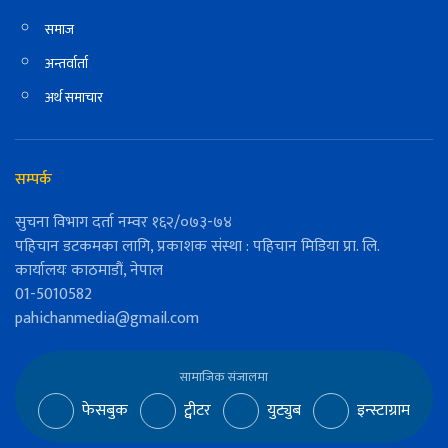
समाज
अन्तर्वार्ता
अर्थ समाचार
सम्पर्क
सुचना विभाग दर्ता नम्वर १६२/०७३-७४
पहिचान डटकमका लागि, प्रकाशक संस्था : पहिचान मिडिया प्रा. लि.
कार्यालयः काठमाडौं, नेपाल
01-5010582
pahichanmedia@gmail.com
सामाजिक संजालमा
फेसबुक
ट्वीटर
युट्युब
इन्स्टाग्राम