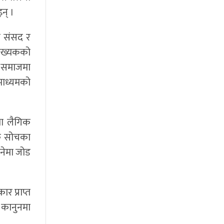
न् ।
ा संसद र
संख्यकको
। समाजमा
रमाध्यमको
था लैगिक
मक सोचका
ुनेमा जोड
र प्राप्त
 कानुनमा