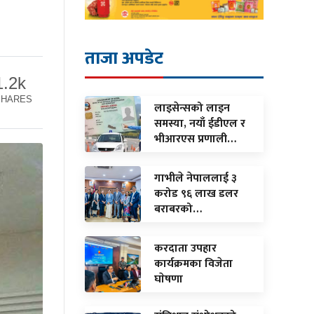
ताजा अपडेट
1.2k
SHARES
लाइसेन्सको लाइन
समस्या, नयाँ ईडीएल र
भीआरएस प्रणाली…
गाभीले नेपाललाई ३
करोड ९६ लाख डलर
बराबरको…
करदाता उपहार
कार्यक्रमका विजेता
घाेषणा