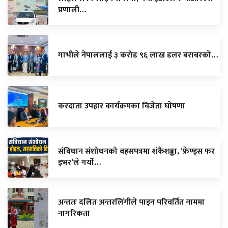
प्रणाली…
गाभीले नेपाललाई ३ करोड ९६ लाख डलर बराबरको…
करदाता उपहार कार्यक्रमका विजेता घाेषणा
संविधान संशोधनको बहसपत्रमा शंकैशङ्का, ‘फ्रेण्ड्स फर
इभर’ले गर्यो…
अन्ततः दलित अन्तरलिंगीले पाइन परिवर्तित नाममा
नागरिकता