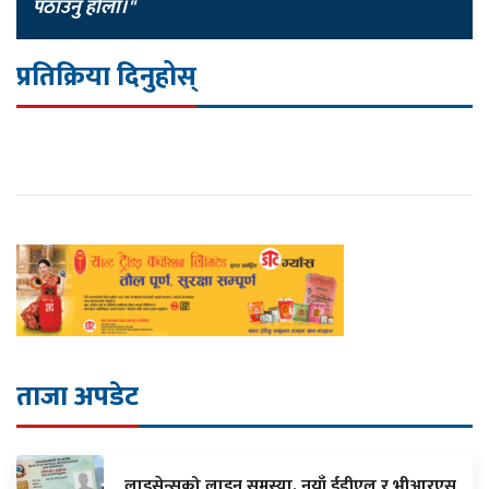
पठाउनु होला।"
प्रतिक्रिया दिनुहोस्
ताजा अपडेट
लाइसेन्सको लाइन समस्या, नयाँ ईडीएल र भीआरएस