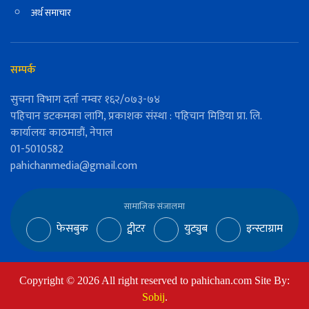
अर्थ समाचार
सम्पर्क
सुचना विभाग दर्ता नम्वर १६२/०७३-७४
पहिचान डटकमका लागि, प्रकाशक संस्था : पहिचान मिडिया प्रा. लि.
कार्यालयः काठमाडौं, नेपाल
01-5010582
pahichanmedia@gmail.com
सामाजिक संजालमा
फेसबुक
ट्वीटर
युट्युब
इन्स्टाग्राम
Copyright ©
2026
All right reserved to pahichan.com Site By:
Sobij
.