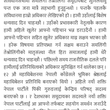
संविधानसभामा समलिंगी तेस्रोलिंगी समूदायबाट सुनिलवावु
पन्त एक जना मात्रै सहभागी हुनुहुन्थ्यो । पन्तकै पहलकै
संविधानमा हाम्रो अधिकार लेखिएको हो । हामी उहाँलाई बिशेष
धन्यवाद दिन चाहन्छौ । उहाँको प्रभावकारी नेतृत्वकै कारण
हामी अहिले खुलेर आफ्नो पहिचान भन्न डराउदैनौ । हामी
आफ्नो पहिचान सहित खुलेर अधिकार माग्न सक्षम भएका छौ
। हरेक विषयमा प्रतिपष्र्धा गर्न सक्षम बनाउने समलिंगी
तेश्रोलिंगीको मातृसंस्था नील हिरा समाजलाई हामी धेरै
धन्यवाद दिन चाहन्छौ । पछिल्लो समय राजनीतिक दलले पनि
हामीलाई प्रतिनिधित्वको अधिकार सुनिश्चित गर्न थालेका छन् ।
१२ औ महाधिबेशनमा नेपाली काँग्रेसले भूमिका श्रेष्ठलाई
महाधिबेशन प्रतिनिधि बनाएको थियो । अहिले नयाँ शक्ति
नेपाल पार्टीले पिंकी गुरुङलाई केन्द्रिय परिषद् सदस्य
बनाएको छ । र देशभरका समूदायका सदस्यले नयाँ शक्ति
नेपाल पार्टीलाई आ आफ्नो तर्फबाट सहयोग समर्थन जनाउँदै