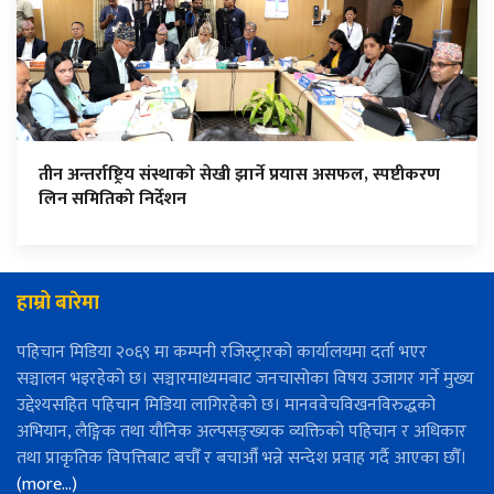
तीन अन्तर्राष्ट्रिय संस्थाको सेखी झार्ने प्रयास असफल, स्पष्टीकरण
लिन समितिको निर्देशन
हाम्रो बारेमा
पहिचान मिडिया २०६९ मा कम्पनी रजिस्ट्रारको कार्यालयमा दर्ता भएर
सञ्चालन भइरहेको छ। सञ्चारमाध्यमबाट जनचासोका विषय उजागर गर्ने मुख्य
उद्देश्यसहित पहिचान मिडिया लागिरहेको छ। मानववेचविखनविरुद्धको
अभियान, लैङ्गिक तथा यौनिक अल्पसङ्ख्यक व्यक्तिको पहिचान र अधिकार
तथा प्राकृतिक विपत्तिबाट बचौँ र बचाऔँ भन्ने सन्देश प्रवाह गर्दै आएका छौँ।
(more…)