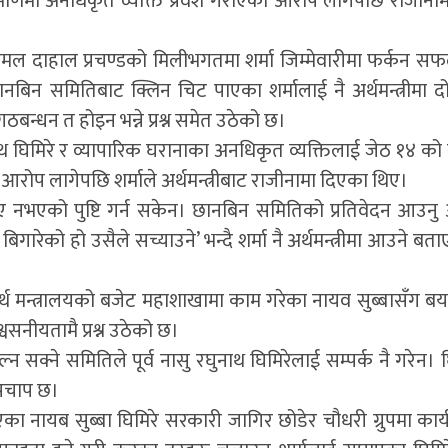
िर्माणमा अनधिकृत व्यक्ति प्रवेश गराएको आरोप लागेपछि राजीना
ुष्पकमल दाहाल प्रचण्डको मिलीभगतमा शर्मा जिम्मेवारीमा फर्कन 
बिन समितिबाट क्लिन चिट पाएका शर्मालाई नै अर्थमन्त्रीमा दोहो
 गठबन्धन त होइन भन्ने प्रश्न समेत उठेको छ।
नाथ घिमिरे र व्यापारिक घरानाका अनधिकृत व्यक्तिलाई जेठ १४ को 
आरोप लागेपछि शर्माले अर्थमन्त्रीबाट राजीनामा दिएका थिए।
ए नभएको पुष्टि गर्न सकेन। छानबिन समितिको प्रतिवेदन आउनु 
गारेको हो उसैले सच्याउने’ भन्दै शर्मा नै अर्थमन्त्रीमा आउने बता
र्थ मन्त्रालयको बजेट महाशाखामा काम गरेका नायव सुब्बासँग ब
सनीयतामै प्रश्न उठेको छ।
न सक्ने समितिले पूर्व नासु रघुनाथ घिमिरेलाई सम्पर्क नै गरेन। 
ुपचाप छ।
 नायब सुब्बा घिमिरे सरकारी जागिर छोडेर चौधरी ग्रुपमा कार्