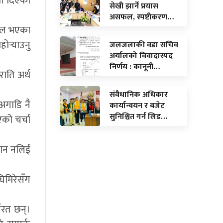
मा दिएका
सेखी झार्ने प्रयास
असफल, स्पष्टीकरण…
सफल भएका
र्‍याउनु
जलजलाकी वडा सचिव
अर्यालको विवादास्पद
निर्णय : कानूनी…
राति अर्थ
संवैधानिक अधिकार
अगाडि नै
कार्यान्वयन र बजेट
सुनिश्चित गर्न लिड…
एको चर्चा
यान नलिई
घिमिरेसँग
यरत छन्।