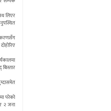
 सम्पर्क
 शपथ लिएर
नुपस्थित
।
्रकरणसँग
ा दोहोरिए
ार्यकालमा
् बिस्तार
ुग्दासमेत
मा परेको
ी र २ जना