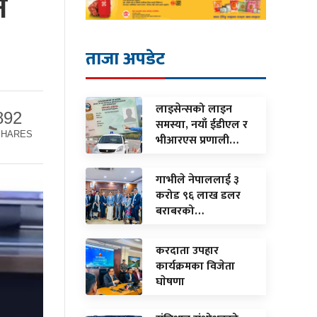
न
ताजा अपडेट
लाइसेन्सको लाइन
892
समस्या, नयाँ ईडीएल र
SHARES
भीआरएस प्रणाली…
गाभीले नेपाललाई ३
करोड ९६ लाख डलर
बराबरको…
करदाता उपहार
कार्यक्रमका विजेता
घाेषणा