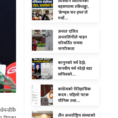
संविधान संशोधनको
बहसपत्रमा शंकैशङ्का,
‘फ्रेण्ड्स फर इभर’ले
गर्यो…
अन्ततः दलित
अन्तरलिंगीले पाइन
परिवर्तित नाममा
नागरिकता
कानुनको मर्म देख्ने,
मानवीय मर्म नदेख्ने वडा
सचिवको…
कांग्रेसको ऐतिहासिक
कदम : पहिलो पटक
यौनिक तथा…
मन्त्रीकै
तीन अन्तर्राष्ट्रिय संस्थाको