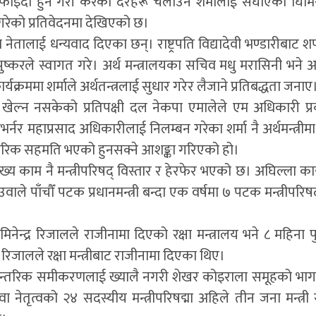
 फाइदा हुने गरी करका दरहरू चलाउन शर्मालाई सघाएका घिमिरे
 नगरेको प्रतिवेदनमा देखिएको छ।
ा नेतालाई धन्यवाद दिएका छन्। राष्ट्रपति विद्यादेवी भण्डारीबाट
्करले स्वागत गरे। अर्थ मन्त्रालयका सचिव मधु मरासिनी भने अ
क्रममा शर्माले अर्थतन्त्रलाई सुधार गरेर लैजाने प्रतिबद्धता जनाए
खेल्न नसकेको प्रतिपक्षी दल नेकपा एमालेले एम अधिकारी प
नर महाप्रसाद अधिकारीलाई निलम्बन गरेका शर्मा नै अर्थमन्त्रीम
न्तरिक सहमति भएको हुनसक्ने आशङ्का गरिएको हो।
 मुख्य काम नै मन्त्रीपरिषद् विस्तार र हेरफेर भएको छ। अघिल्ला क
उवाले पाँचौँ पटक प्रधानमन्त्री बन्दा एक वर्षमा ७ पटक मन्त्रीपरिषद
ता मिनेन्द्र रिजालले राजीनामा दिएको रक्षा मन्त्रालय भने ८ महिना प
िजालले रक्षा मन्त्रीबाट राजीनामा दिएका थिए।
ो आन्तरिक समीकरणलाई ख्यालै नगरी शेखर कोइराला समूहको भाग
ेउवा नेतृत्वको २४ सदस्यीय मन्त्रीपरिषद्मा अहिले तीन जना मन्त्र