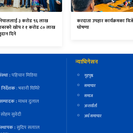
 नेपाललाई ३ करोड ९६ लाख
करदाता उपहार कार्यक्रमका विज
ाबरको खोप र १ करोड ८० लाख
घाेषणा
दान दिने
न्याभिगेसन
ंस्था :
पहिचान मिडिया
गृहपृष्ठ
समाचार
निर्देशक
: भवानी घिमिरे
समाज
सम्पादक :
माधव दुलाल
अन्तर्वार्ता
:
सोहम सुवेदी
अर्थ समाचार
स्थापक :
सुदिप सत्याल