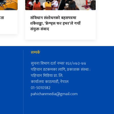
ेता
संविधान संशोधनको बहसपत्रमा
शंकैशङ्का, ‘फ्रेण्ड्स फर इभर’ले गर्यो
संयुक्त संवाद
सम्पर्क
सुचना विभाग दर्ता नम्वर १६२/०७३-७४
पहिचान डटकमका लागि, प्रकाशक संस्था :
पहिचान मिडिया प्रा. लि.
कार्यालयः काठमाडौं, नेपाल
01-5010582
pahichanmedia@gmail.com