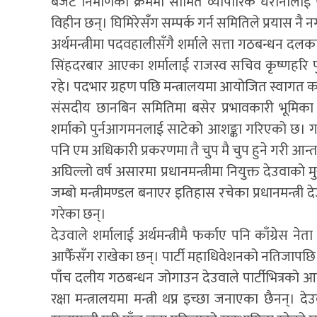
बजेट निर्माणका क्रममा सीमित व्यापारिक घरानालाई
विहीन छन्। घिमिरेसँग सम्पर्क गर्न समितिले प्रयास नै
अर्थमन्त्रीमा पदवहालीसँगै शर्माले सत्ता गठबन्धन दलक
सिंहदरबार आएका शर्मालाई राजस्व सचिव कृष्णहरि पुष
रहे। पदभार ग्रहण पछि मन्त्रालयमा आयोजित स्वागत कार्य
संसदीय छानबिन समितिमा बसेर प्रभावकारी भूमिका 
शर्माको पुर्नआगमनलाई साटेको आशङ्का गरिएको छ। गभर्
पनि एम अधिकारी प्रकरणमा तै चुप मै चुप हुने गरी आ
अघिल्लो वर्ष असारमा प्रधानमन्त्रीमा नियुक्त देउवाको
जम्बो मन्त्रीमण्डल बनाएर इतिहास रचेका प्रधानमन्त्री दे
गरेका छन्।
देउवाले शर्मालाई अर्थमन्त्रीमै फर्काए पनि काँग्रेस ने
आफैँसँग राखेका छन्। पार्टी महाधिवेशनको नतिजापछि र
पाँच दलीय गठबन्धन जोगाउन देउवाले पार्टीभित्रक
रक्षा मन्त्रालयमा मन्त्री थप्न इच्छा जनाएका छैनन्। द