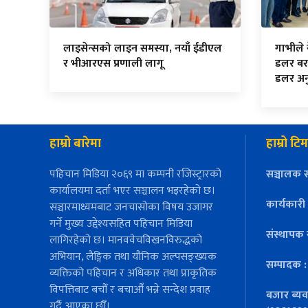
लाइसेन्सको लाइन समस्या, नयाँ ईडीएल
गाभीले
र भीआरएस प्रणाली लागू
डलर बर
डलर अनु
हाम्रो बारेमा
हाम्रो टिम
पहिचान मिडिया २०६९ मा कम्पनी रजिस्ट्रारको
सञ्चालक स
कार्यालयमा दर्ता भएर सञ्चालन भइरहेको छ।
कार्यकारी
सञ्चारमाध्यमबाट जनचासोका विषय उजागर
गर्ने मुख्य उद्देश्यसहित पहिचान मिडिया
संस्थापक 
लागिरहेको छ। मानववेचविखनविरुद्धको
अभियान, लैङ्गिक तथा यौनिक अल्पसङ्ख्यक
सम्पादक 
व्यक्तिको पहिचान र अधिकार तथा प्राकृतिक
विपत्तिबाट बचौँ र बचाऔँ भन्ने सन्देश प्रवाह
बजार ब्यव
गर्दै आएका छौँ।