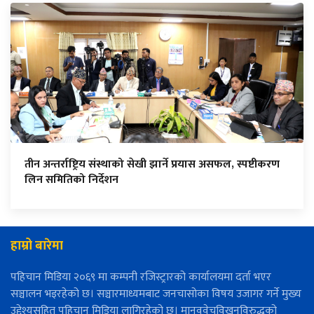
तीन अन्तर्राष्ट्रिय संस्थाको सेखी झार्ने प्रयास असफल, स्पष्टीकरण
लिन समितिको निर्देशन
हाम्रो बारेमा
पहिचान मिडिया २०६९ मा कम्पनी रजिस्ट्रारको कार्यालयमा दर्ता भएर
सञ्चालन भइरहेको छ। सञ्चारमाध्यमबाट जनचासोका विषय उजागर गर्ने मुख्य
उद्देश्यसहित पहिचान मिडिया लागिरहेको छ। मानववेचविखनविरुद्धको