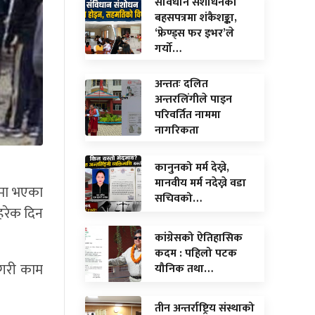
संविधान संशोधनको
बहसपत्रमा शंकैशङ्का,
‘फ्रेण्ड्स फर इभर’ले
गर्यो…
अन्ततः दलित
अन्तरलिंगीले पाइन
परिवर्तित नाममा
नागरिकता
कानुनको मर्म देख्ने,
मानवीय मर्म नदेख्ने वडा
ामा भएका
सचिवको…
 हरेक दिन
कांग्रेसको ऐतिहासिक
कदम : पहिलो पटक
 गरी काम
यौनिक तथा…
तीन अन्तर्राष्ट्रिय संस्थाको