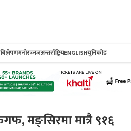
य
बिश्लेषण
मनोरञ्नज
अन्तर्राष्ट्रिय
ENGLISH
युनिकोड
ैगफ, मङ्सिरमा मात्रै ९१६