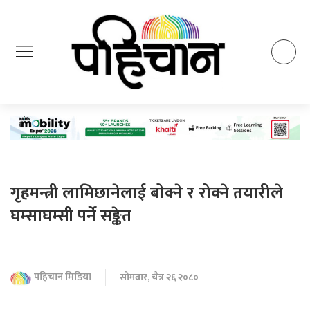
गृहमन्त्री लामिछानेलाई बोक्ने र रोक्ने तयारीले
घम्साघम्सी पर्ने सङ्केत
पहिचान मिडिया
सोमबार, चैत्र २६ २०८०