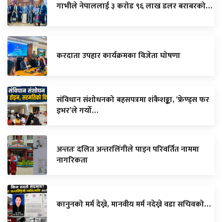
गाभीले नेपाललाई ३ करोड ९६ लाख डलर बराबरको…
करदाता उपहार कार्यक्रमका विजेता घाेषणा
संविधान संशोधनको बहसपत्रमा शंकैशङ्का, ‘फ्रेण्ड्स फर
इभर’ले गर्यो…
अन्ततः दलित अन्तरलिंगीले पाइन परिवर्तित नाममा
नागरिकता
कानुनको मर्म देख्ने, मानवीय मर्म नदेख्ने वडा सचिवको…