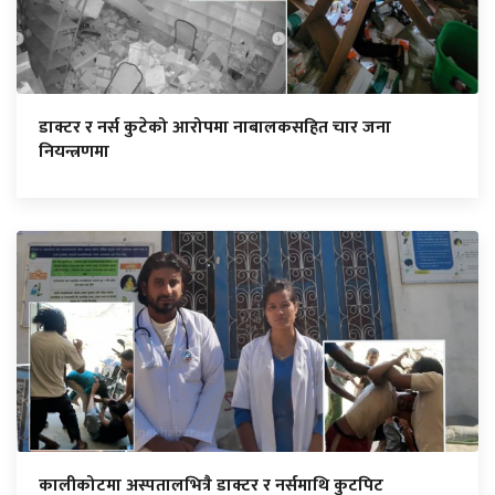
डाक्टर र नर्स कुटेको आरोपमा नाबालकसहित चार जना
नियन्त्रणमा
कालीकोटमा अस्पतालभित्रै डाक्टर र नर्समाथि कुटपिट