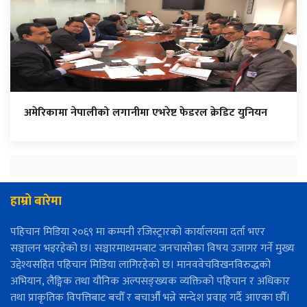
अमेरिकामा नेपालीको लगानीमा एभरेष्ट फेडरल क्रेडिट युनियन
हाम्रो बारेमा
पहिचान मिडिया २०६९ मा कम्पनी रजिस्ट्रारको कार्यालयमा दर्ता भएर
सञ्चालन भइरहेको छ। सञ्चारमाध्यमबाट जनचासोका विषय उजागर गर्ने मुख्य
उद्देश्यसहित पहिचान मिडिया लागिरहेको छ। मानववेचविखनविरुद्धको
अभियान, लैङ्गिक तथा यौनिक अल्पसङ्ख्यक व्यक्तिको पहिचान र अधिकार
तथा प्राकृतिक विपत्तिबाट बचौँ र बचाऔँ भन्ने सन्देश प्रवाह गर्दै आएका छौँ।