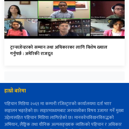
ट्रान्सजेन्डरको सम्मान तथा अधिकारका लागि विशेष ख्याल
गर्नुपर्छ : अमेरिकी राजदूत
हाम्रो बारेमा
पहिचान मिडिया २०६९ मा कम्पनी रजिस्ट्रारको कार्यालयमा दर्ता भएर
सञ्चालन भइरहेको छ। सञ्चारमाध्यमबाट जनचासोका विषय उजागर गर्ने मुख्य
उद्देश्यसहित पहिचान मिडिया लागिरहेको छ। मानववेचविखनविरुद्धको
अभियान, लैङ्गिक तथा यौनिक अल्पसङ्ख्यक व्यक्तिको पहिचान र अधिकार