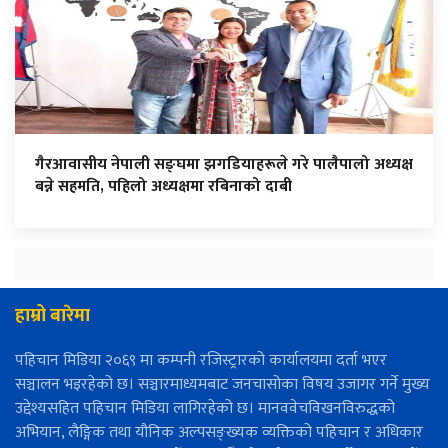
गैरआवासीय नेपाली सङ्घमा झगडियाहरूले गरे पालैपालो अध्यक्ष
बन्ने सहमति, पहिलो अध्यक्षमा रबिनाको दाबी
हाम्रो बारेमा
पहिचान मिडिया २०६९ मा कम्पनी रजिस्ट्रारको कार्यालयमा दर्ता भएर
सञ्चालन भइरहेको छ। सञ्चारमाध्यमबाट जनचासोका विषय उजागर गर्ने मुख्य
उद्देश्यसहित पहिचान मिडिया लागिरहेको छ। मानववेचविखनविरुद्धको
अभियान, लैङ्गिक तथा यौनिक अल्पसङ्ख्यक व्यक्तिको पहिचान र अधिकार