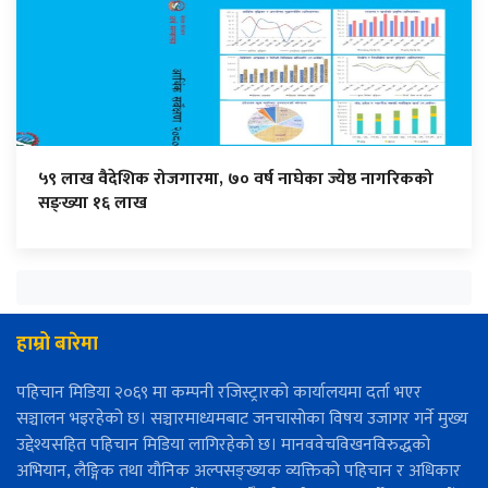
५९ लाख वैदेशिक रोजगारमा, ७० वर्ष नाघेका ज्येष्ठ नागरिकको
सङ्ख्या १६ लाख
हाम्रो बारेमा
पहिचान मिडिया २०६९ मा कम्पनी रजिस्ट्रारको कार्यालयमा दर्ता भएर
सञ्चालन भइरहेको छ। सञ्चारमाध्यमबाट जनचासोका विषय उजागर गर्ने मुख्य
उद्देश्यसहित पहिचान मिडिया लागिरहेको छ। मानववेचविखनविरुद्धको
अभियान, लैङ्गिक तथा यौनिक अल्पसङ्ख्यक व्यक्तिको पहिचान र अधिकार