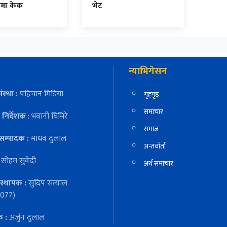
नमा केक
भेट
न्याभिगेसन
ंस्था :
पहिचान मिडिया
गृहपृष्ठ
समाचार
निर्देशक
: भवानी घिमिरे
समाज
सम्पादक :
माधव दुलाल
अन्तर्वार्ता
:
सोहम सुवेदी
अर्थ समाचार
स्थापक :
सुदिप सत्याल
077)
क :
अर्जुन दुलाल