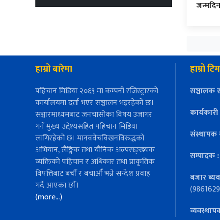
जन्मदि
हाम्रो बारेमा
हाम्रो टिम
पहिचान मिडिया २०६९ मा कम्पनी रजिस्ट्रारको
सञ्चालक स
कार्यालयमा दर्ता भएर सञ्चालन भइरहेको छ।
कार्यकारी
सञ्चारमाध्यमबाट जनचासोका विषय उजागर
गर्ने मुख्य उद्देश्यसहित पहिचान मिडिया
संस्थापक 
लागिरहेको छ। मानववेचविखनविरुद्धको
अभियान, लैङ्गिक तथा यौनिक अल्पसङ्ख्यक
सम्पादक 
व्यक्तिको पहिचान र अधिकार तथा प्राकृतिक
विपत्तिबाट बचौँ र बचाऔँ भन्ने सन्देश प्रवाह
बजार ब्यव
गर्दै आएका छौँ।
(9861629
(more…)
व्यवस्थाप