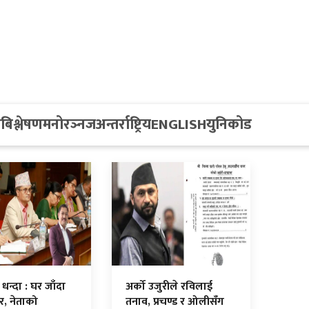
य
बिश्लेषण
मनोरञ्नज
अन्तर्राष्ट्रिय
ENGLISH
युनिकोड
धन्दा : घर जाँदा
अर्को उजुरीले रविलाई
र, नेताको
तनाव, प्रचण्ड र ओलीसँग