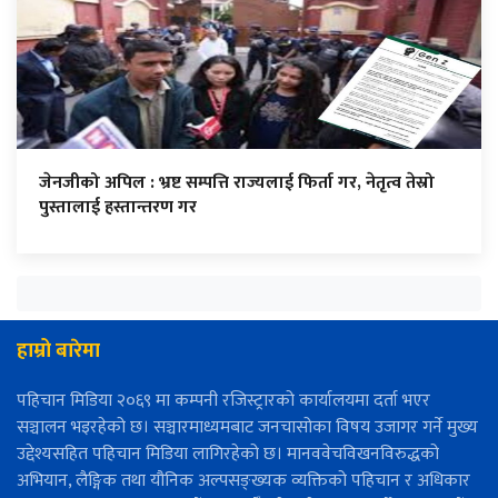
जेनजीको अपिल : भ्रष्ट सम्पत्ति राज्यलाई फिर्ता गर, नेतृत्व तेस्रो
पुस्तालाई हस्तान्तरण गर
हाम्रो बारेमा
पहिचान मिडिया २०६९ मा कम्पनी रजिस्ट्रारको कार्यालयमा दर्ता भएर
सञ्चालन भइरहेको छ। सञ्चारमाध्यमबाट जनचासोका विषय उजागर गर्ने मुख्य
उद्देश्यसहित पहिचान मिडिया लागिरहेको छ। मानववेचविखनविरुद्धको
अभियान, लैङ्गिक तथा यौनिक अल्पसङ्ख्यक व्यक्तिको पहिचान र अधिकार