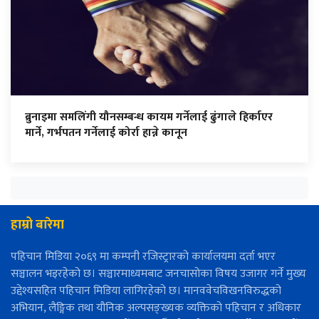
ब्रुनाइमा समलिंगी यौनसम्बन्ध कायम गर्नेलाई ढुंगाले हिर्काएर
मार्ने, गर्भपतन गर्नेलाई कोर्रा हान्ने कानून
हाम्रो बारेमा
पहिचान मिडिया २०६९ मा कम्पनी रजिस्ट्रारको कार्यालयमा दर्ता भएर
सञ्चालन भइरहेको छ। सञ्चारमाध्यमबाट जनचासोका विषय उजागर गर्ने मुख्य
उद्देश्यसहित पहिचान मिडिया लागिरहेको छ। मानववेचविखनविरुद्धको
अभियान, लैङ्गिक तथा यौनिक अल्पसङ्ख्यक व्यक्तिको पहिचान र अधिकार