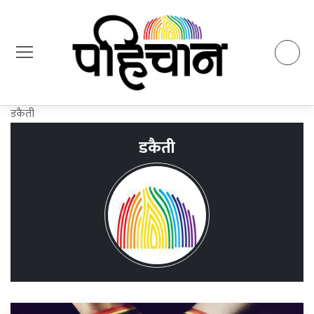
डकैती
डकैती