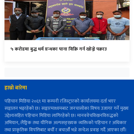
५ करोडमा बुद्ध धर्म ग्रन्थका पाना विक्रि गर्न खोज्ने पक्राउ
हाम्रो बारेमा
पहिचान मिडिया २०६९ मा कम्पनी रजिस्ट्रारको कार्यालयमा दर्ता भएर
सञ्चालन भइरहेको छ। सञ्चारमाध्यमबाट जनचासोका विषय उजागर गर्ने मुख्य
उद्देश्यसहित पहिचान मिडिया लागिरहेको छ। मानववेचविखनविरुद्धको
अभियान, लैङ्गिक तथा यौनिक अल्पसङ्ख्यक व्यक्तिको पहिचान र अधिकार
तथा प्राकृतिक विपत्तिबाट बचौँ र बचाऔँ भन्ने सन्देश प्रवाह गर्दै आएका छौँ।