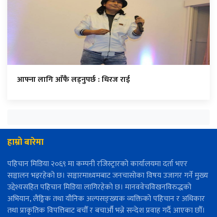
आफ्ना लागि आँफै लड्नुपर्छ : धिरज राई
हाम्रो बारेमा
पहिचान मिडिया २०६९ मा कम्पनी रजिस्ट्रारको कार्यालयमा दर्ता भएर
सञ्चालन भइरहेको छ। सञ्चारमाध्यमबाट जनचासोका विषय उजागर गर्ने मुख्य
उद्देश्यसहित पहिचान मिडिया लागिरहेको छ। मानववेचविखनविरुद्धको
अभियान, लैङ्गिक तथा यौनिक अल्पसङ्ख्यक व्यक्तिको पहिचान र अधिकार
तथा प्राकृतिक विपत्तिबाट बचौँ र बचाऔँ भन्ने सन्देश प्रवाह गर्दै आएका छौँ।