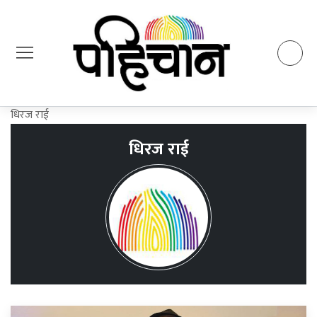
धिरज राई
धिरज राई