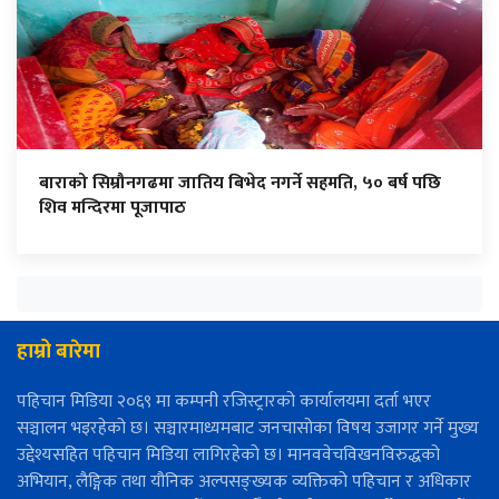
बाराको सिम्रौनगढमा जातिय बिभेद नगर्ने सहमति, ५० बर्ष पछि
शिव मन्दिरमा पूजापाठ
हाम्रो बारेमा
पहिचान मिडिया २०६९ मा कम्पनी रजिस्ट्रारको कार्यालयमा दर्ता भएर
सञ्चालन भइरहेको छ। सञ्चारमाध्यमबाट जनचासोका विषय उजागर गर्ने मुख्य
उद्देश्यसहित पहिचान मिडिया लागिरहेको छ। मानववेचविखनविरुद्धको
अभियान, लैङ्गिक तथा यौनिक अल्पसङ्ख्यक व्यक्तिको पहिचान र अधिकार