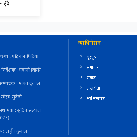
न हुँदै
न्याभिगेसन
ंस्था :
पहिचान मिडिया
गृहपृष्ठ
समाचार
निर्देशक
: भवानी घिमिरे
समाज
सम्पादक :
माधव दुलाल
अन्तर्वार्ता
:
सोहम सुवेदी
अर्थ समाचार
स्थापक :
सुदिप सत्याल
077)
क :
अर्जुन दुलाल