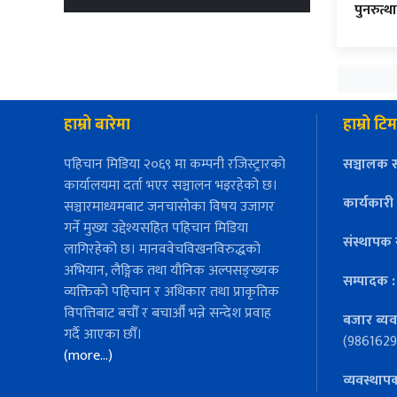
पुनरुत्था
हाम्रो बारेमा
हाम्रो टिम
पहिचान मिडिया २०६९ मा कम्पनी रजिस्ट्रारको
सञ्चालक स
कार्यालयमा दर्ता भएर सञ्चालन भइरहेको छ।
कार्यकारी
सञ्चारमाध्यमबाट जनचासोका विषय उजागर
गर्ने मुख्य उद्देश्यसहित पहिचान मिडिया
संस्थापक 
लागिरहेको छ। मानववेचविखनविरुद्धको
अभियान, लैङ्गिक तथा यौनिक अल्पसङ्ख्यक
सम्पादक 
व्यक्तिको पहिचान र अधिकार तथा प्राकृतिक
विपत्तिबाट बचौँ र बचाऔँ भन्ने सन्देश प्रवाह
बजार ब्यव
गर्दै आएका छौँ।
(9861629
(more…)
व्यवस्थाप