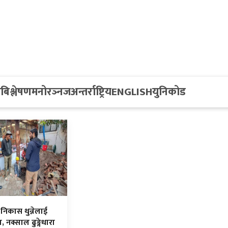
य
बिश्लेषण
मनोरञ्नज
अन्तर्राष्ट्रिय
ENGLISH
युनिकोड
निकास थुन्नेलाई
 नक्साल ढुङ्गेधारा