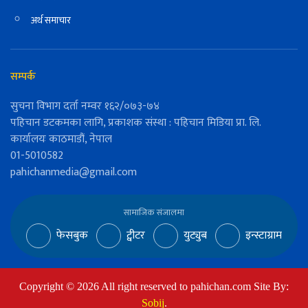
अर्थ समाचार
सम्पर्क
सुचना विभाग दर्ता नम्वर १६२/०७३-७४
पहिचान डटकमका लागि, प्रकाशक संस्था : पहिचान मिडिया प्रा. लि.
कार्यालयः काठमाडौं, नेपाल
01-5010582
pahichanmedia@gmail.com
सामाजिक संजालमा
फेसबुक
ट्वीटर
युट्युब
इन्स्टाग्राम
Copyright ©
2026
All right reserved to pahichan.com Site By:
Sobij
.