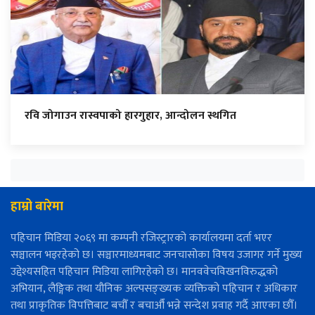
रवि जोगाउन रास्वपाको हारगुहार, आन्दोलन स्थगित
हाम्रो बारेमा
पहिचान मिडिया २०६९ मा कम्पनी रजिस्ट्रारको कार्यालयमा दर्ता भएर
सञ्चालन भइरहेको छ। सञ्चारमाध्यमबाट जनचासोका विषय उजागर गर्ने मुख्य
उद्देश्यसहित पहिचान मिडिया लागिरहेको छ। मानववेचविखनविरुद्धको
अभियान, लैङ्गिक तथा यौनिक अल्पसङ्ख्यक व्यक्तिको पहिचान र अधिकार
तथा प्राकृतिक विपत्तिबाट बचौँ र बचाऔँ भन्ने सन्देश प्रवाह गर्दै आएका छौँ।