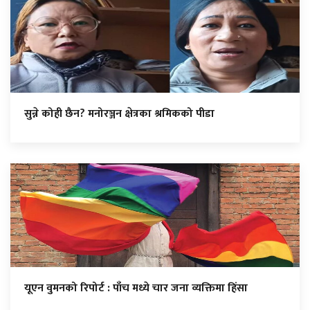
सुन्ने कोही छैन? मनोरञ्जन क्षेत्रका श्रमिकको पीडा
यूएन वुमनको रिपोर्ट : पाँच मध्ये चार जना व्यक्तिमा हिंसा