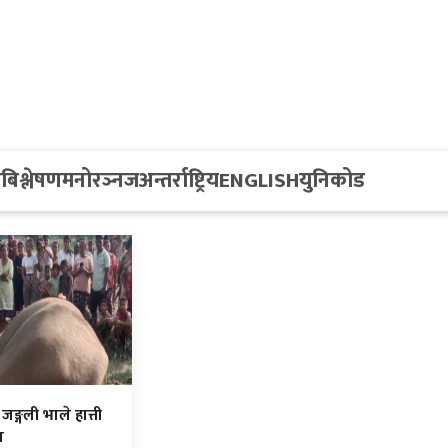
य
बिश्लेषण
मनोरञ्नज
अन्तर्राष्ट्रिय
ENGLISH
युनिकोड
ङ्गली भाले हात्ती
ा