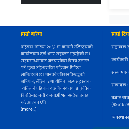
हाम्रो बारेमा
हाम्रो टिम
पहिचान मिडिया २०६९ मा कम्पनी रजिस्ट्रारको
सञ्चालक स
कार्यालयमा दर्ता भएर सञ्चालन भइरहेको छ।
कार्यकारी
सञ्चारमाध्यमबाट जनचासोका विषय उजागर
गर्ने मुख्य उद्देश्यसहित पहिचान मिडिया
संस्थापक 
लागिरहेको छ। मानववेचविखनविरुद्धको
अभियान, लैङ्गिक तथा यौनिक अल्पसङ्ख्यक
सम्पादक 
व्यक्तिको पहिचान र अधिकार तथा प्राकृतिक
विपत्तिबाट बचौँ र बचाऔँ भन्ने सन्देश प्रवाह
बजार ब्यव
गर्दै आएका छौँ।
(9861629
(more…)
व्यवस्थाप