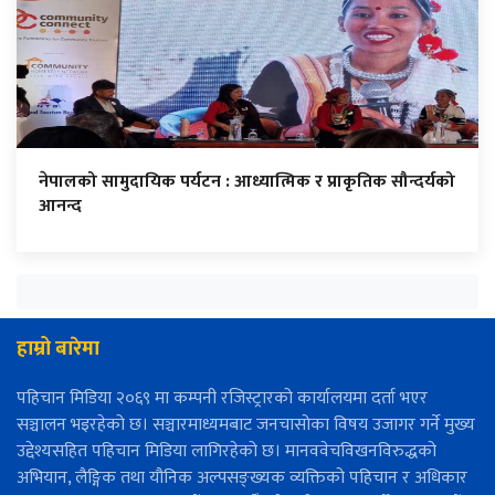
नेपालको सामुदायिक पर्यटन : आध्यात्मिक र प्राकृतिक सौन्दर्यको
आनन्द
हाम्रो बारेमा
पहिचान मिडिया २०६९ मा कम्पनी रजिस्ट्रारको कार्यालयमा दर्ता भएर
सञ्चालन भइरहेको छ। सञ्चारमाध्यमबाट जनचासोका विषय उजागर गर्ने मुख्य
उद्देश्यसहित पहिचान मिडिया लागिरहेको छ। मानववेचविखनविरुद्धको
अभियान, लैङ्गिक तथा यौनिक अल्पसङ्ख्यक व्यक्तिको पहिचान र अधिकार