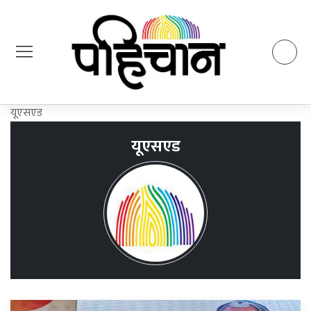
यूएसएड
यूएसएड