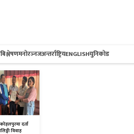
य
बिश्लेषण
मनोरञ्नज
अन्तर्राष्ट्रिय
ENGLISH
युनिकोड
 कोहलपुरमा दर्ता
िङ्गी विवाह