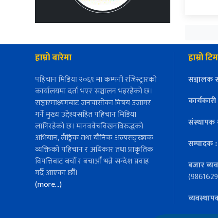
हाम्रो बारेमा
हाम्रो टिम
पहिचान मिडिया २०६९ मा कम्पनी रजिस्ट्रारको
सञ्चालक स
कार्यालयमा दर्ता भएर सञ्चालन भइरहेको छ।
कार्यकारी
सञ्चारमाध्यमबाट जनचासोका विषय उजागर
गर्ने मुख्य उद्देश्यसहित पहिचान मिडिया
संस्थापक 
लागिरहेको छ। मानववेचविखनविरुद्धको
अभियान, लैङ्गिक तथा यौनिक अल्पसङ्ख्यक
सम्पादक 
व्यक्तिको पहिचान र अधिकार तथा प्राकृतिक
विपत्तिबाट बचौँ र बचाऔँ भन्ने सन्देश प्रवाह
बजार ब्यव
गर्दै आएका छौँ।
(9861629
(more…)
व्यवस्थाप