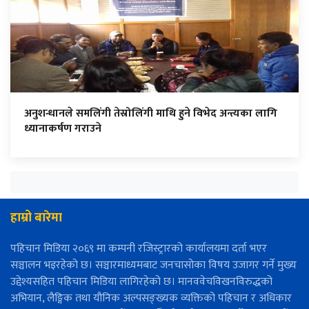
अनुशन्धानले समलिंगी तेस्रोलिंगी माथि हुने विभेद अन्त्यका लागि
ध्यानाकर्षण गराउने
हाम्रो बारेमा
पहिचान मिडिया २०६९ मा कम्पनी रजिस्ट्रारको कार्यालयमा दर्ता भएर
सञ्चालन भइरहेको छ। सञ्चारमाध्यमबाट जनचासोका विषय उजागर गर्ने मुख्य
उद्देश्यसहित पहिचान मिडिया लागिरहेको छ। मानववेचविखनविरुद्धको
अभियान, लैङ्गिक तथा यौनिक अल्पसङ्ख्यक व्यक्तिको पहिचान र अधिकार