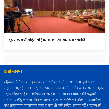
दुई राज्यमन्त्रीसहित राष्ट्रियसभाका २० सांसद घर फर्कँदै
हाम्रो बारेमा
पहिचान मिडिया २०६९ मा कम्पनी रजिस्ट्रारको कार्यालयमा दर्ता भएर
सञ्चालन भइरहेको छ। सञ्चारमाध्यमबाट जनचासोका विषय उजागर गर्ने मुख्य
उद्देश्यसहित पहिचान मिडिया लागिरहेको छ। मानववेचविखनविरुद्धको
अभियान, लैङ्गिक तथा यौनिक अल्पसङ्ख्यक व्यक्तिको पहिचान र अधिकार
तथा प्राकृतिक विपत्तिबाट बचौँ र बचाऔँ भन्ने सन्देश प्रवाह गर्दै आएका छौँ।