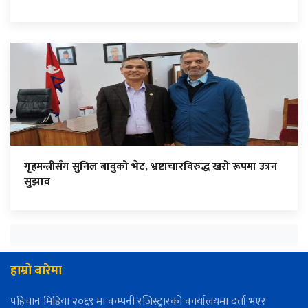
गृहमन्त्रीसँग सुनिल बाबुको भेट, भ्रष्टाचारविरुद्ध खरो रूपमा उत्रन
सुझाव
हाम्रो बारेमा
पहिचान मिडिया २०६९ मा कम्पनी रजिस्ट्रारको कार्यालयमा दर्ता भएर