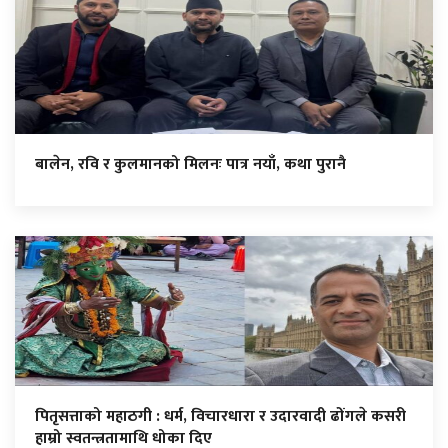
बालेन, रवि र कुलमानको मिलनः पात्र नयाँ, कथा पुरानै
पितृसत्ताको महाठगी : धर्म, विचारधारा र उदारवादी ढोंगले कसरी
हाम्रो स्वतन्त्रतामाथि धोका दिए