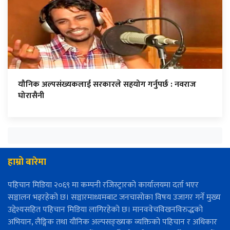
यौनिक अल्पसंख्यकलाई सरकारले सहयोग गर्नुपर्छ : नवराज
घोरासैनी
हाम्रो बारेमा
पहिचान मिडिया २०६९ मा कम्पनी रजिस्ट्रारको कार्यालयमा दर्ता भएर
सञ्चालन भइरहेको छ। सञ्चारमाध्यमबाट जनचासोका विषय उजागर गर्ने मुख्य
उद्देश्यसहित पहिचान मिडिया लागिरहेको छ। मानववेचविखनविरुद्धको
अभियान, लैङ्गिक तथा यौनिक अल्पसङ्ख्यक व्यक्तिको पहिचान र अधिकार