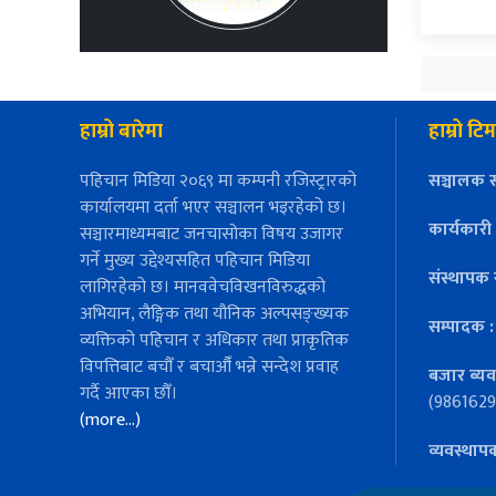
हाम्रो बारेमा
हाम्रो टिम
पहिचान मिडिया २०६९ मा कम्पनी रजिस्ट्रारको
सञ्चालक स
कार्यालयमा दर्ता भएर सञ्चालन भइरहेको छ।
कार्यकारी
सञ्चारमाध्यमबाट जनचासोका विषय उजागर
गर्ने मुख्य उद्देश्यसहित पहिचान मिडिया
संस्थापक 
लागिरहेको छ। मानववेचविखनविरुद्धको
अभियान, लैङ्गिक तथा यौनिक अल्पसङ्ख्यक
सम्पादक 
व्यक्तिको पहिचान र अधिकार तथा प्राकृतिक
विपत्तिबाट बचौँ र बचाऔँ भन्ने सन्देश प्रवाह
बजार ब्यव
गर्दै आएका छौँ।
(9861629
(more…)
व्यवस्थाप