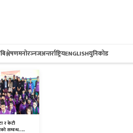
य
बिश्लेषण
मनोरञ्नज
अन्तर्राष्ट्रिय
ENGLISH
युनिकोड
टा र केटी
को सम्वन्ध…..