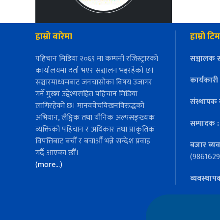
हाम्रो बारेमा
हाम्रो टिम
पहिचान मिडिया २०६९ मा कम्पनी रजिस्ट्रारको
सञ्चालक स
कार्यालयमा दर्ता भएर सञ्चालन भइरहेको छ।
कार्यकारी
सञ्चारमाध्यमबाट जनचासोका विषय उजागर
गर्ने मुख्य उद्देश्यसहित पहिचान मिडिया
संस्थापक 
लागिरहेको छ। मानववेचविखनविरुद्धको
अभियान, लैङ्गिक तथा यौनिक अल्पसङ्ख्यक
सम्पादक 
व्यक्तिको पहिचान र अधिकार तथा प्राकृतिक
विपत्तिबाट बचौँ र बचाऔँ भन्ने सन्देश प्रवाह
बजार ब्यव
गर्दै आएका छौँ।
(9861629
(more…)
व्यवस्थाप