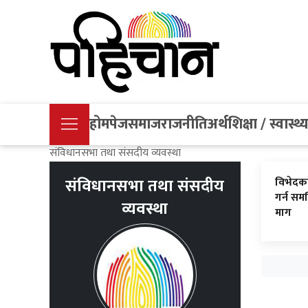
होमपेज
समाज
राजनीति
अर्थ
शिक्षा / स्वास्थ्
संविधानसभा तथा संसदीय व्यवस्था
संविधानसभा तथा संसदीय
विभेदका
गर्न समल
व्यवस्था
माग