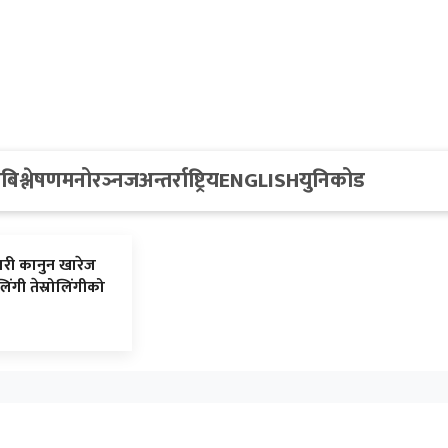
य
बिश्लेषण
मनोरञ्नज
अन्तर्राष्ट्रिय
ENGLISH
युनिकोड
री कानुन खारेज
िंगी तेस्रोलिंगीको