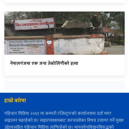
नेपालगंजमा एक जना तेस्रोलिंगीको हत्या
हाम्रो बारेमा
पहिचान मिडिया २०६९ मा कम्पनी रजिस्ट्रारको कार्यालयमा दर्ता भएर
सञ्चालन भइरहेको छ। सञ्चारमाध्यमबाट जनचासोका विषय उजागर गर्ने मुख्य
उद्देश्यसहित पहिचान मिडिया लागिरहेको छ। मानववेचविखनविरुद्धको