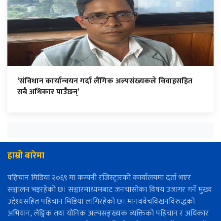
‘संविधान कार्यान्वयन गर्दा लैंगिक अल्पसंख्यकले विवाहसहित
सबै अधिकार पाउँछन्’
हाम्रो बारेमा
पहिचान मिडिया २०६९ मा कम्पनी रजिस्ट्रारको कार्यालयमा दर्ता भएर
सञ्चालन भइरहेको छ। सञ्चारमाध्यमबाट जनचासोका विषय उजागर गर्ने मुख्य
उद्देश्यसहित पहिचान मिडिया लागिरहेको छ। मानववेचविखनविरुद्धको
अभियान, लैङ्गिक तथा यौनिक अल्पसङ्ख्यक व्यक्तिको पहिचान र अधिकार