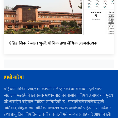
ऐतिहासिक फैसला भुल्दै यौनिक तथा लैंगिक अल्पसंख्यक
हाम्रो बारेमा
पहिचान मिडिया २०६९ मा कम्पनी रजिस्ट्रारको कार्यालयमा दर्ता भएर
सञ्चालन भइरहेको छ। सञ्चारमाध्यमबाट जनचासोका विषय उजागर गर्ने मुख्य
उद्देश्यसहित पहिचान मिडिया लागिरहेको छ। मानववेचविखनविरुद्धको
अभियान, लैङ्गिक तथा यौनिक अल्पसङ्ख्यक व्यक्तिको पहिचान र अधिकार
तथा प्राकृतिक विपत्तिबाट बचौँ र बचाऔँ भन्ने सन्देश प्रवाह गर्दै आएका छौँ।