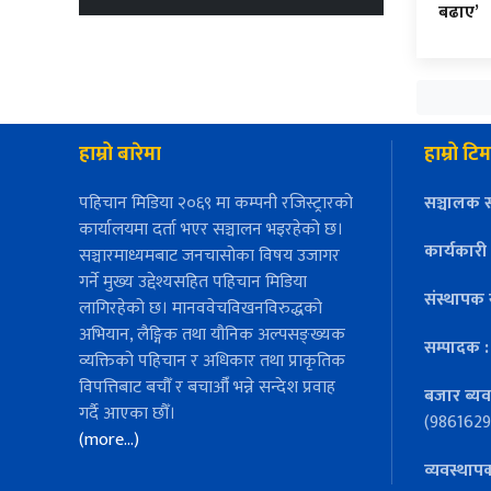
बढाए’
हाम्रो बारेमा
हाम्रो टिम
पहिचान मिडिया २०६९ मा कम्पनी रजिस्ट्रारको
सञ्चालक स
कार्यालयमा दर्ता भएर सञ्चालन भइरहेको छ।
कार्यकारी
सञ्चारमाध्यमबाट जनचासोका विषय उजागर
गर्ने मुख्य उद्देश्यसहित पहिचान मिडिया
संस्थापक 
लागिरहेको छ। मानववेचविखनविरुद्धको
अभियान, लैङ्गिक तथा यौनिक अल्पसङ्ख्यक
सम्पादक 
व्यक्तिको पहिचान र अधिकार तथा प्राकृतिक
विपत्तिबाट बचौँ र बचाऔँ भन्ने सन्देश प्रवाह
बजार ब्यव
गर्दै आएका छौँ।
(9861629
(more…)
व्यवस्थाप