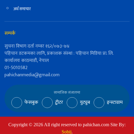
अर्थ समाचार
सम्पर्क
सुचना विभाग दर्ता नम्वर १६२/०७३-७४
पहिचान डटकमका लागि, प्रकाशक संस्था : पहिचान मिडिया प्रा. लि.
कार्यालयः काठमाडौं, नेपाल
01-5010582
pahichanmedia@gmail.com
सामाजिक संजालमा
फेसबुक
ट्वीटर
युट्युब
इन्स्टाग्राम
Copyright ©
2026
All right reserved to pahichan.com Site By:
Sobij
.