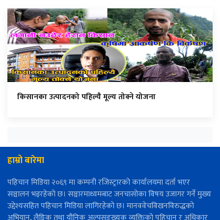
किसानका उत्पादनको पहिल्यै मूल्य तोक्ने योजना
हाम्रो बारेमा
पहिचान मिडिया २०६९ मा कम्पनी रजिस्ट्रारको कार्यालयमा दर्ता भएर
सञ्चालन भइरहेको छ। सञ्चारमाध्यमबाट जनचासोका विषय उजागर गर्ने मुख्य
उद्देश्यसहित पहिचान मिडिया लागिरहेको छ। मानववेचविखनविरुद्धको
अभियान, लैङ्गिक तथा यौनिक अल्पसङ्ख्यक व्यक्तिको पहिचान र अधिकार