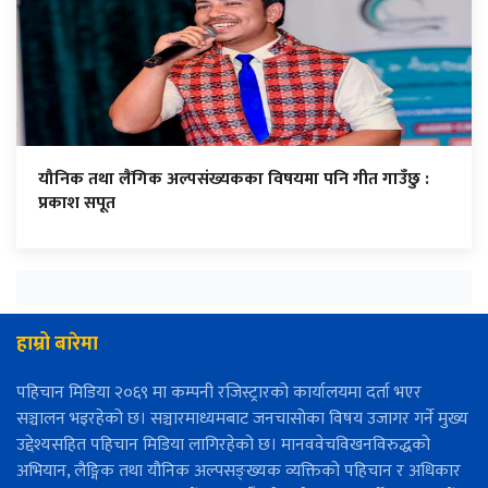
यौनिक तथा लैंगिक अल्पसंख्यकका विषयमा पनि गीत गाउँछु :
प्रकाश सपूत
हाम्रो बारेमा
पहिचान मिडिया २०६९ मा कम्पनी रजिस्ट्रारको कार्यालयमा दर्ता भएर
सञ्चालन भइरहेको छ। सञ्चारमाध्यमबाट जनचासोका विषय उजागर गर्ने मुख्य
उद्देश्यसहित पहिचान मिडिया लागिरहेको छ। मानववेचविखनविरुद्धको
अभियान, लैङ्गिक तथा यौनिक अल्पसङ्ख्यक व्यक्तिको पहिचान र अधिकार