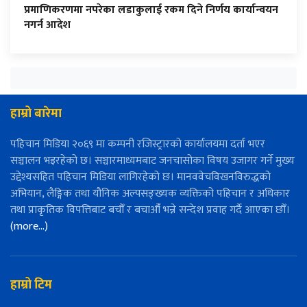
प्रमाणिकरणमा नपरेका लडाकुलाई रकम दिने निर्णय कार्यान्वयन
नगर्न आदेश
हाम्रो बारेमा
पहिचान मिडिया २०६९ मा कम्पनी रजिस्ट्रारको कार्यालयमा दर्ता भएर
सञ्चालन भइरहेको छ। सञ्चारमाध्यमबाट जनचासोका विषय उजागर गर्ने मुख्य
उद्देश्यसहित पहिचान मिडिया लागिरहेको छ। मानववेचविखनविरुद्धको
अभियान, लैङ्गिक तथा यौनिक अल्पसङ्ख्यक व्यक्तिको पहिचान र अधिकार
तथा प्राकृतिक विपत्तिबाट बचौँ र बचाऔँ भन्ने सन्देश प्रवाह गर्दै आएका छौँ।
(more…)
हाम्रो टिम