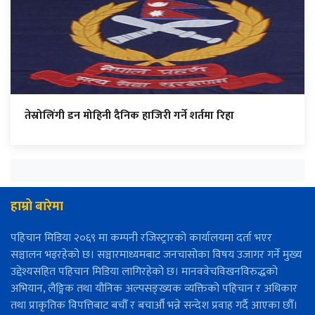
तेस्रोलिंगी डन मोहिनी दैनिक हाजिरी गर्ने शर्तमा रिहा
हाम्रो बारेमा
पहिचान मिडिया २०६९ मा कम्पनी रजिस्ट्रारको कार्यालयमा दर्ता भएर
सञ्चालन भइरहेको छ। सञ्चारमाध्यमबाट जनचासोका विषय उजागर गर्ने मुख्य
उद्देश्यसहित पहिचान मिडिया लागिरहेको छ। मानववेचविखनविरुद्धको
अभियान, लैङ्गिक तथा यौनिक अल्पसङ्ख्यक व्यक्तिको पहिचान र अधिकार
तथा प्राकृतिक विपत्तिबाट बचौँ र बचाऔँ भन्ने सन्देश प्रवाह गर्दै आएका छौँ।