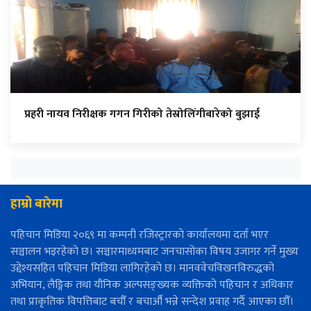
प्रहरी नायव निरीक्षक गगन गिरीको तेस्रोलिंगीबारेको बुझाई
हाम्रो बारेमा
पहिचान मिडिया २०६९ मा कम्पनी रजिस्ट्रारको कार्यालयमा दर्ता भएर
सञ्चालन भइरहेको छ। सञ्चारमाध्यमबाट जनचासोका विषय उजागर गर्ने मुख्य
उद्देश्यसहित पहिचान मिडिया लागिरहेको छ। मानववेचविखनविरुद्धको
अभियान, लैङ्गिक तथा यौनिक अल्पसङ्ख्यक व्यक्तिको पहिचान र अधिकार
तथा प्राकृतिक विपत्तिबाट बचौँ र बचाऔँ भन्ने सन्देश प्रवाह गर्दै आएका छौँ।