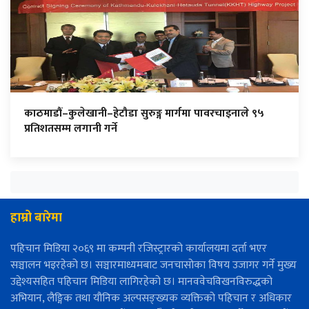
काठमाडौं–कुलेखानी–हेटौडा सुरुङ्ग मार्गमा पावरचाइनाले ९५
प्रतिशतसम्म लगानी गर्ने
हाम्रो बारेमा
पहिचान मिडिया २०६९ मा कम्पनी रजिस्ट्रारको कार्यालयमा दर्ता भएर
सञ्चालन भइरहेको छ। सञ्चारमाध्यमबाट जनचासोका विषय उजागर गर्ने मुख्य
उद्देश्यसहित पहिचान मिडिया लागिरहेको छ। मानववेचविखनविरुद्धको
अभियान, लैङ्गिक तथा यौनिक अल्पसङ्ख्यक व्यक्तिको पहिचान र अधिकार