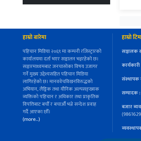
हाम्रो बारेमा
हाम्रो टिम
पहिचान मिडिया २०६९ मा कम्पनी रजिस्ट्रारको
सञ्चालक स
कार्यालयमा दर्ता भएर सञ्चालन भइरहेको छ।
कार्यकारी
सञ्चारमाध्यमबाट जनचासोका विषय उजागर
गर्ने मुख्य उद्देश्यसहित पहिचान मिडिया
संस्थापक 
लागिरहेको छ। मानववेचविखनविरुद्धको
अभियान, लैङ्गिक तथा यौनिक अल्पसङ्ख्यक
सम्पादक 
व्यक्तिको पहिचान र अधिकार तथा प्राकृतिक
विपत्तिबाट बचौँ र बचाऔँ भन्ने सन्देश प्रवाह
बजार ब्यव
गर्दै आएका छौँ।
(9861629
(more…)
व्यवस्थाप