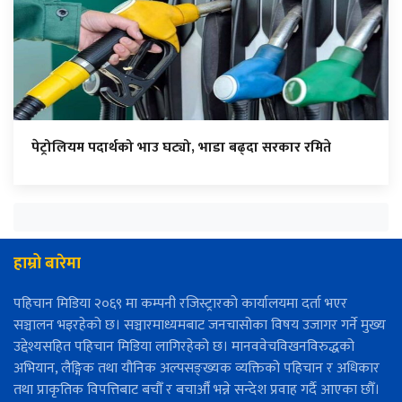
पेट्रोलियम पदार्थको भाउ घट्यो, भाडा बढ्दा सरकार रमिते
हाम्रो बारेमा
पहिचान मिडिया २०६९ मा कम्पनी रजिस्ट्रारको कार्यालयमा दर्ता भएर
सञ्चालन भइरहेको छ। सञ्चारमाध्यमबाट जनचासोका विषय उजागर गर्ने मुख्य
उद्देश्यसहित पहिचान मिडिया लागिरहेको छ। मानववेचविखनविरुद्धको
अभियान, लैङ्गिक तथा यौनिक अल्पसङ्ख्यक व्यक्तिको पहिचान र अधिकार
तथा प्राकृतिक विपत्तिबाट बचौँ र बचाऔँ भन्ने सन्देश प्रवाह गर्दै आएका छौँ।