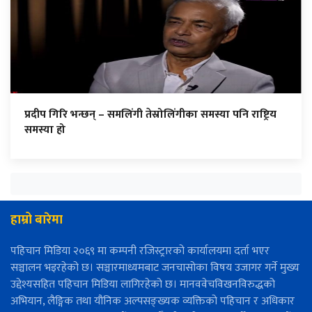
प्रदीप गिरि भन्छन् – समलिंगी तेस्रोलिंगीका समस्या पनि राष्ट्रिय
समस्या हो
हाम्रो बारेमा
पहिचान मिडिया २०६९ मा कम्पनी रजिस्ट्रारको कार्यालयमा दर्ता भएर
सञ्चालन भइरहेको छ। सञ्चारमाध्यमबाट जनचासोका विषय उजागर गर्ने मुख्य
उद्देश्यसहित पहिचान मिडिया लागिरहेको छ। मानववेचविखनविरुद्धको
अभियान, लैङ्गिक तथा यौनिक अल्पसङ्ख्यक व्यक्तिको पहिचान र अधिकार