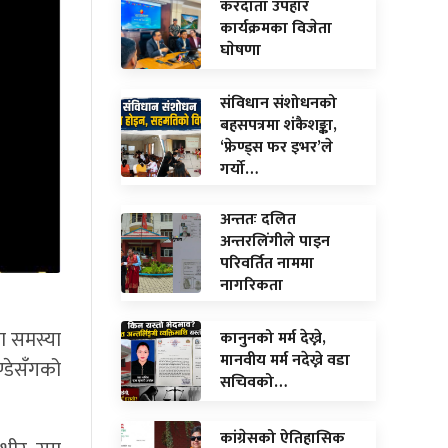
करदाता उपहार
कार्यक्रमका विजेता
घाेषणा
संविधान संशोधनको
बहसपत्रमा शंकैशङ्का,
‘फ्रेण्ड्स फर इभर’ले
गर्यो…
अन्ततः दलित
अन्तरलिंगीले पाइन
परिवर्तित नाममा
नागरिकता
का समस्या
कानुनको मर्म देख्ने,
मानवीय मर्म नदेख्ने वडा
्डेसँगको
सचिवको…
कांग्रेसको ऐतिहासिक