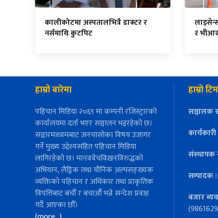
कालीकोटमा अस्पतालभित्रै डाक्टर र
लाइसेन्
नर्समाथि कुटपिट
र भीआर
हाम्रो बारेमा
हाम्रो टिम
पहिचान मिडिया २०६९ मा कम्पनी रजिस्ट्रारको
सञ्चालक स
कार्यालयमा दर्ता भएर सञ्चालन भइरहेको छ।
कार्यकारी
सञ्चारमाध्यमबाट जनचासोका विषय उजागर
गर्ने मुख्य उद्देश्यसहित पहिचान मिडिया
संस्थापक 
लागिरहेको छ। मानववेचविखनविरुद्धको
अभियान, लैङ्गिक तथा यौनिक अल्पसङ्ख्यक
सम्पादक 
व्यक्तिको पहिचान र अधिकार तथा प्राकृतिक
विपत्तिबाट बचौँ र बचाऔँ भन्ने सन्देश प्रवाह
बजार ब्यव
गर्दै आएका छौँ।
(9861629
(more…)