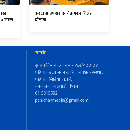
लाख
करदाता उपहार कार्यक्रमका विजेता
८० लाख
घाेषणा
सम्पर्क
सुचना विभाग दर्ता नम्वर १६२/०७३-७४
पहिचान डटकमका लागि, प्रकाशक संस्था :
पहिचान मिडिया प्रा. लि.
कार्यालयः काठमाडौं, नेपाल
01-5010582
pahichanmedia@gmail.com