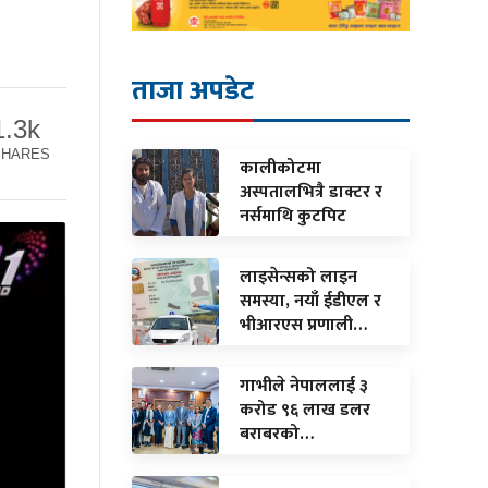
ताजा अपडेट
1.3k
SHARES
कालीकोटमा
अस्पतालभित्रै डाक्टर र
नर्समाथि कुटपिट
लाइसेन्सको लाइन
समस्या, नयाँ ईडीएल र
भीआरएस प्रणाली…
गाभीले नेपाललाई ३
करोड ९६ लाख डलर
बराबरको…