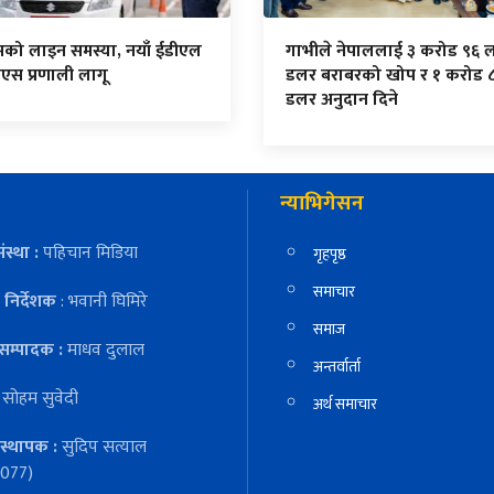
सको लाइन समस्या, नयाँ ईडीएल
गाभीले नेपाललाई ३ करोड ९६ 
एस प्रणाली लागू
डलर बराबरको खोप र १ करोड 
डलर अनुदान दिने
न्याभिगेसन
ंस्था :
पहिचान मिडिया
गृहपृष्ठ
समाचार
निर्देशक
: भवानी घिमिरे
समाज
सम्पादक :
माधव दुलाल
अन्तर्वार्ता
:
सोहम सुवेदी
अर्थ समाचार
स्थापक :
सुदिप सत्याल
077)