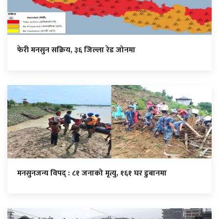
फेरी मनसुन सक्रिय, ३६ जिल्ला रेड जोनमा
मनसुनजन्य विपद् : ८१ जनाको मृत्यु, १६१ घर डुबानमा