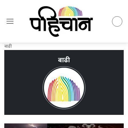
बाढी
बाढी