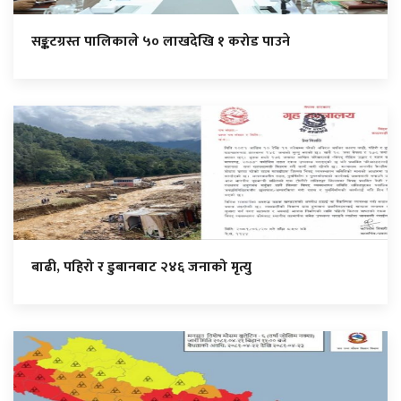
सङ्कटग्रस्त पालिकाले ५० लाखदेखि १ करोड पाउने
बाढी, पहिरो र डुबानबाट २४६ जनाको मृत्यु