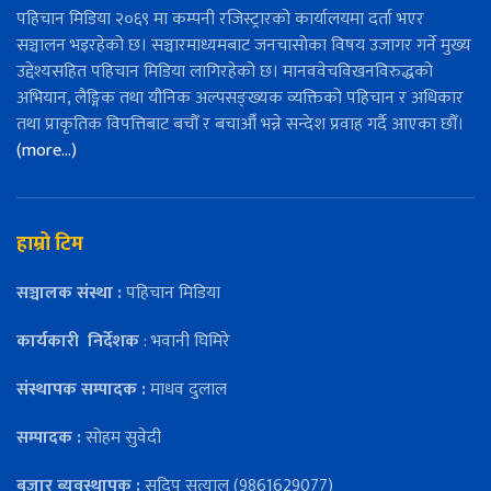
पहिचान मिडिया २०६९ मा कम्पनी रजिस्ट्रारको कार्यालयमा दर्ता भएर
सञ्चालन भइरहेको छ। सञ्चारमाध्यमबाट जनचासोका विषय उजागर गर्ने मुख्य
उद्देश्यसहित पहिचान मिडिया लागिरहेको छ। मानववेचविखनविरुद्धको
अभियान, लैङ्गिक तथा यौनिक अल्पसङ्ख्यक व्यक्तिको पहिचान र अधिकार
तथा प्राकृतिक विपत्तिबाट बचौँ र बचाऔँ भन्ने सन्देश प्रवाह गर्दै आएका छौँ।
(more…)
हाम्रो टिम
सञ्चालक संस्था :
पहिचान मिडिया
कार्यकारी
निर्देशक
: भवानी घिमिरे
संस्थापक सम्पादक :
माधव दुलाल
सम्पादक :
सोहम सुवेदी
बजार ब्यवस्थापक :
सुदिप सत्याल (9861629077)